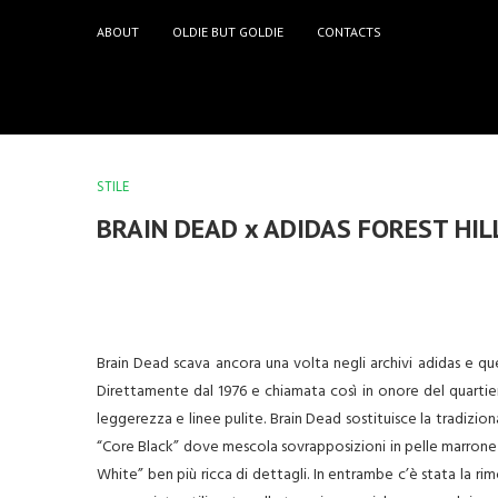
ABOUT
OLDIE BUT GOLDIE
CONTACTS
STILE
BRAIN DEAD x ADIDAS FOREST HIL
Brain Dead scava ancora una volta negli archivi adidas e ques
Direttamente dal 1976 e chiamata così in onore del quartie
leggerezza e linee pulite. Brain Dead sostituisce la tradizio
“Core Black” dove mescola sovrapposizioni in pelle marrone
White” ben più ricca di dettagli. In entrambe c’è stata la ri