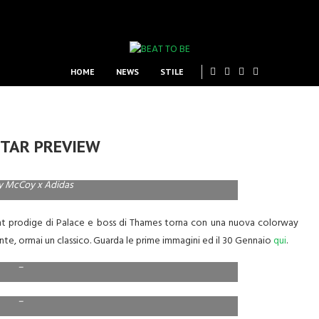
HOME
NEWS
STILE
STAR PREVIEW
y McCoy x Adidas
t prodige di Palace e boss di Thames torna con una nuova colorway
nte, ormai un classico. Guarda le prime immagini ed il 30 Gennaio
qui
.
–
–