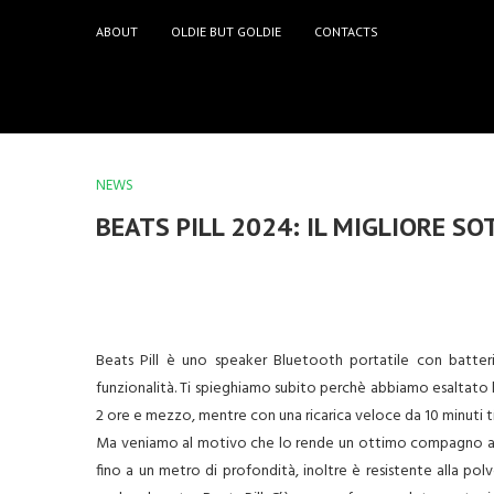
ABOUT
OLDIE BUT GOLDIE
CONTACTS
NEWS
BEATS PILL 2024: IL MIGLIORE S
Beats Pill è uno speaker Bluetooth portatile con batter
funzionalità. Ti spieghiamo subito perchè abbiamo esaltato 
2 ore e mezzo, mentre con una ricarica veloce da 10 minuti t
Ma veniamo al motivo che lo rende un ottimo compagno a b
fino a un metro di profondità, inoltre è resistente alla polv