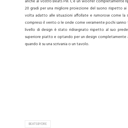
anche al vostro Beats Pill. C’è un woofer completamente rip
20 gradi per una migliore proiezione del suono rispetto ai 
volta adatto alle situazioni affollate e rumorose come la s
compreso il vento o le onde come veramente pochi sanno fare
livello di design è stato ridisegnato rispetto al suo prede
superiore piatto e optando per un design completamente ar
quando è su una scrivania o un tavolo.
BEATSBYDRE