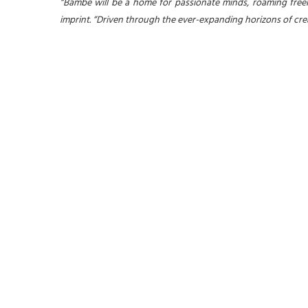
“Bambe will be a home for passionate minds, roaming free
imprint. “Driven through the ever-expanding horizons of crea