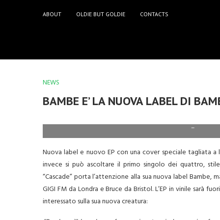
ABOUT
OLDIE BUT GOLDIE
CONTACTS
NEWS
BAMBE E’ LA NUOVA LABEL DI BA
–
Nuova label e nuovo EP con una cover speciale tagliata a la
invece si può ascoltare il primo singolo dei quattro, st
“Cascade” porta l’attenzione alla sua nuova label Bambe, ma s
GIGI FM da Londra e Bruce da Bristol. L’EP in vinile sarà fuor
interessato sulla sua nuova creatura: