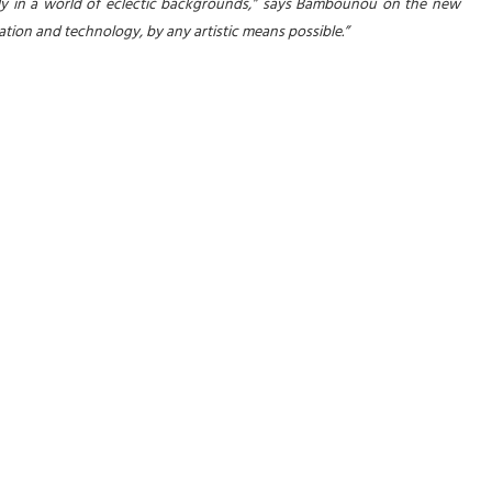
ly in a world of eclectic backgrounds,” says Bambounou on the new
tion and technology, by any artistic means possible.”