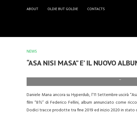
ABOUT
OLDIE BUT GOLDIE
CONTACTS
NEWS
“ASA NISI MASA” E’ IL NUOVO ALB
–
Daniele Mana ancora su Hyperdub, l’11 Settembre uscirà “As
film “8½” di Federico Fellini, album annunciato come ricc
Dodici tracce prodotte tra fine 2019 ed inizio 2020 in stato 