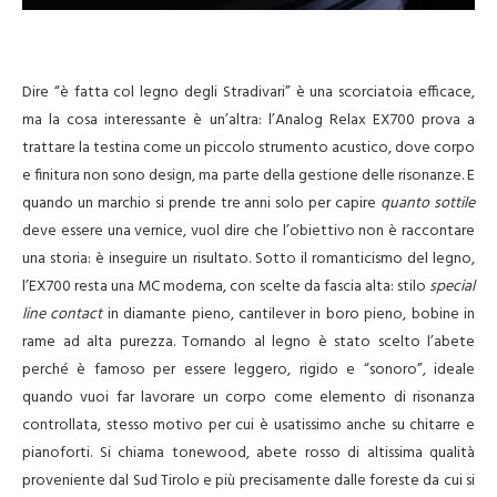
Dire “è fatta col legno degli Stradivari” è una scorciatoia efficace,
ma la cosa interessante è un’altra: l’Analog Relax EX700 prova a
trattare la testina come un piccolo strumento acustico, dove corpo
e finitura non sono design, ma parte della gestione delle risonanze. E
quando un marchio si prende tre anni solo per capire
quanto sottile
deve essere una vernice, vuol dire che l’obiettivo non è raccontare
una storia: è inseguire un risultato. Sotto il romanticismo del legno,
l’EX700 resta una MC moderna, con scelte da fascia alta: stilo
special
line contact
in diamante pieno, cantilever in boro pieno, bobine in
rame ad alta purezza. Tornando al legno è stato scelto l’abete
perché è famoso per essere leggero, rigido e “sonoro”, ideale
quando vuoi far lavorare un corpo come elemento di risonanza
controllata, stesso motivo per cui è usatissimo anche su chitarre e
pianoforti. Si chiama tonewood, abete rosso di altissima qualità
proveniente dal Sud Tirolo e più precisamente dalle foreste da cui si