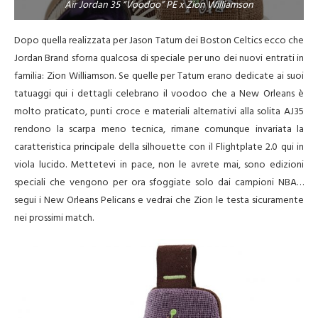
Air Jordan 35 “Voodoo” PE x Zion Williamson
Dopo quella realizzata per Jason Tatum dei Boston Celtics ecco che
Jordan Brand sforna qualcosa di speciale per uno dei nuovi entrati in
familia: Zion Williamson. Se quelle per Tatum erano dedicate ai suoi
tatuaggi qui i dettagli celebrano il voodoo che a New Orleans è
molto praticato, punti croce e materiali alternativi alla solita AJ35
rendono la scarpa meno tecnica, rimane comunque invariata la
caratteristica principale della silhouette con il Flightplate 2.0 qui in
viola lucido. Mettetevi in pace, non le avrete mai, sono edizioni
speciali che vengono per ora sfoggiate solo dai campioni NBA…
segui i New Orleans Pelicans e vedrai che Zion le testa sicuramente
nei prossimi match.