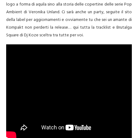
logo a forma di aquila sino alla storia delle copertine delle serie Pop
Ambient di Veronika Unland. Ci sarà anche un party, seguite il sito
della label per aggiornamenti e ovviamente tu che sei un amante di
Kompakt non perderti la release… qui tutta la tracklist e Brutalga
Square di Dj Koze sceltra tra tutte per voi.