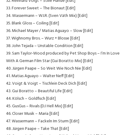
32. Reinhard Voigt – Stille Hände [Edit]
33. Forever Sweet – The Bionaut [Edit]
34. Wassermann – W.I.R. (Sven Väth Mix) [Edit]
35. Blank Gloss – Coiling [Edit]
36. Michael Mayer / Matias Aguayo – Slow [Edit]
37. Wighnomy Bros. – Wurz + Blosse [Edit]
38. John Tejada – Unstable Condition [Edit]
39. Sam Taylor-Wood produced by Pet Shop Boys – I’m In Love
With A German Film Star (Gui Boratto Mix) [Edit]
40. Jürgen Paape – So Weit Wie Noch Nie [Edit]
41. Matias Aguayo – Walter Neff [Edit]
42. Voigt & Voigt – Tischlein Deck Dich [Edit]
43. Gui Boratto – Beautiful Life [Edit]
44. Kölsch – Goldfisch [Edit]
45. GusGus – Rivals (DJ Hell Mix) [Edit]
46. Closer Musik – Maria [Edit]
47. Wassermann – Fackeln Im Sturm [Edit]
48. Jürgen Paape – Take That [Edit]