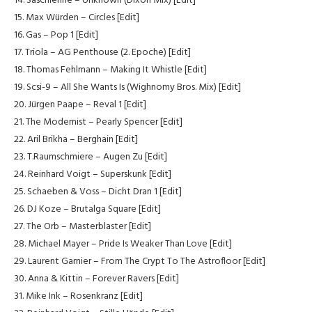
14. Saschienne – Unknown (Dixon Mix) [Edit]
15. Max Würden – Circles [Edit]
16. Gas – Pop 1 [Edit]
17. Triola – AG Penthouse (2. Epoche) [Edit]
18. Thomas Fehlmann – Making It Whistle [Edit]
19. Scsi-9 – All She Wants Is (Wighnomy Bros. Mix) [Edit]
20. Jürgen Paape – Reval 1 [Edit]
21. The Modernist – Pearly Spencer [Edit]
22. Aril Brikha – Berghain [Edit]
23. T.Raumschmiere – Augen Zu [Edit]
24. Reinhard Voigt – Superskunk [Edit]
25. Schaeben & Voss – Dicht Dran 1 [Edit]
26. DJ Koze – Brutalga Square [Edit]
27. The Orb – Masterblaster [Edit]
28. Michael Mayer – Pride Is Weaker Than Love [Edit]
29. Laurent Garnier – From The Crypt To The Astrofloor [Edit]
30. Anna & Kittin – Forever Ravers [Edit]
31. Mike Ink – Rosenkranz [Edit]