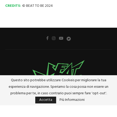
CREDITS:
© BEAT TO BE 2024
Questo sito potrebbe utilizzare Cookeis per migliorare la tua
esperienza di navigazione. Speriamo la cosa possa non essere un
problema per te, in caso contrario puoi sempre fare 'opt-out'.
Accetta
Più Informazioni
Privacy Policy
Cookie Policy
Riferimenti e Termini Legali
@2024 - Tutti i diritti riservati. Designed and Developed by
Studio Brado