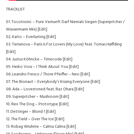
TRACKLIST
01. Tocotronic – Pure Vernunft Darf Niemals Siegen (Superpitcher /
Wassermann Mix) [Edit]
02. Kaito – Everlasting [Edit]
03. Terranova – Paris Is For Lovers (My Love) feat. Tomas Høffding
[Edit]
04. Justus Köhncke – Timecode [Edit]
05. Heiko Voss – I Think About You [Edit]
06. Leandro Fresco / Thore Pfeiffer – Neo [Edit]
07. The Bionaut – Everybody’s Kissing Everyone [Edit]
08. Ada – Lovestoned feat. Raz Ohara [Edit]
09. Superpitcher – Mushroom [Edit]
10. Rex The Dog – Prototype [Edit]
11. Dettinger – Blond 1 [Edit]
12. The Field – Over The Ice [Edit]
13. Robag Wruhme – Calma Calma [Edit]