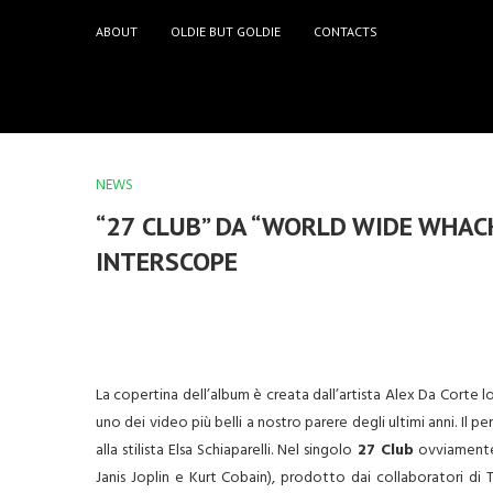
ABOUT
OLDIE BUT GOLDIE
CONTACTS
NEWS
“27 CLUB” DA “WORLD WIDE WHACK
INTERSCOPE
La copertina dell’album è creata dall’artista Alex Da Corte lo
uno dei video più belli a nostro parere degli ultimi anni. Il p
alla stilista Elsa Schiaparelli. Nel singolo
27 Club
ovviamente c
Janis Joplin e Kurt Cobain), prodotto dai collaboratori di