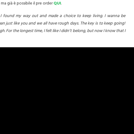
o ma già è possibile il pre order
QUI
.
. I found my way out and made a choice to keep living. I wanna be
 just like you and we all have rough days. The key is to keep going!
or the longest time, I felt like I didn’t belong, but now I know that I