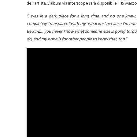
dell’artista. L’album via Interscope sarà disponibile il 15 Marz
“I was in a dark place for a long time, and no one knew
completely transparent with my ‘whackos’ because I’m human
Be kind… you never know what someone else is going through. F
do, and my hope is for other people to know that, too.”