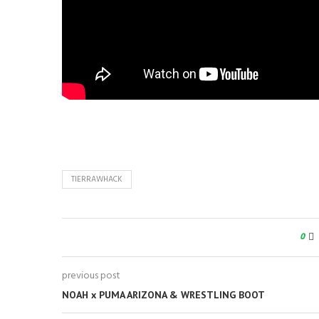
TIERRAWHACK
0
previous post
NOAH x PUMA ARIZONA & WRESTLING BOOT